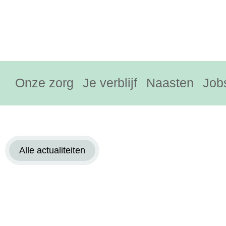
Onze zorg
Je verblijf
Naasten
Job
Alle actualiteiten