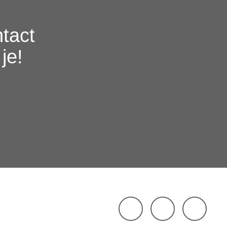
ntact
je!