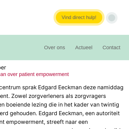
Vind direct hulp!
Over ons
Actueel
Contact
er
an over patient empowerment
efcentrum sprak Edgard Eeckman deze namiddag
nt. Zowel zorgverleners als zorgvragers
n boeiende lezing die in het kader van twintig
werd gehouden. Edgard Eeckman, een autoriteit
ent empowerment, streeft naar een