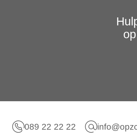
Hulp
op
089 22 22 22
info@opz