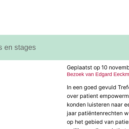
s en stages
Geplaatst op
10 novemb
Bezoek van Edgard Eeckm
In een goed gevuld Tr
over patient empowerme
konden luisteren naar ee
jaar patiëntenrechten 
op het gebied van pati