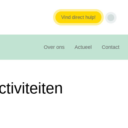
Vind direct hulp!
Over ons
Actueel
Contact
tiviteiten