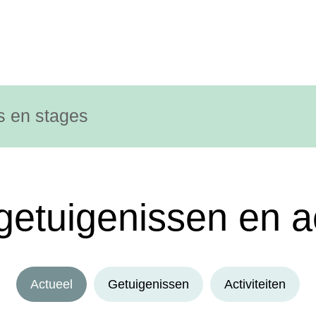
s en stages
getuigenissen en ac
Actueel
Getuigenissen
Activiteiten