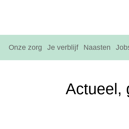
Onze zorg
Je verblijf
Naasten
Job
Actueel, 