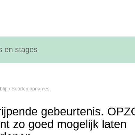
s en stages
lijf
›
Soorten opnames
rijpende gebeurtenis. OPZ
t zo goed mogelijk laten