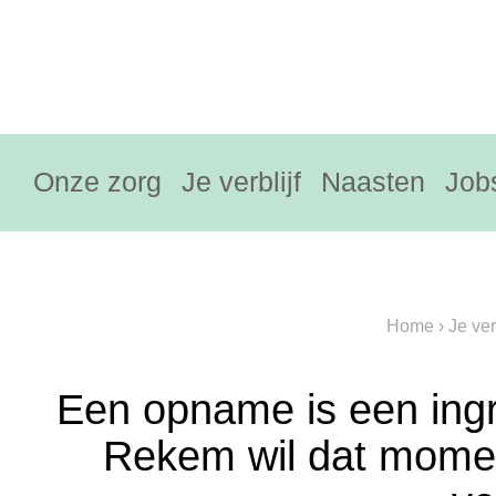
Onze zorg
Je verblijf
Naasten
Job
Home
›
Je verb
Een opname is een ing
Rekem wil dat momen