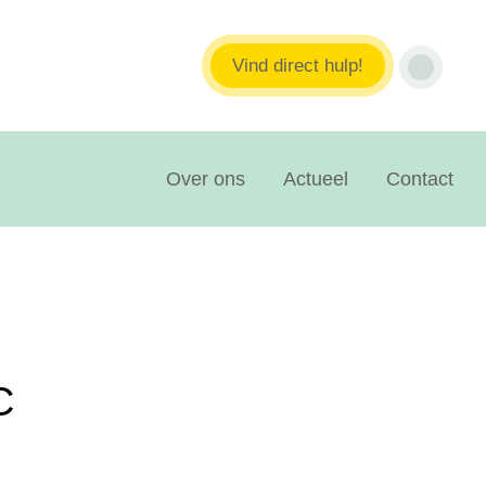
Vind direct hulp!
Over ons
Actueel
Contact
C