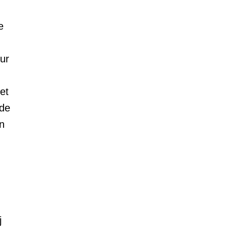
e
ur
et
 de
n
.
j