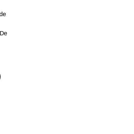
 de
 De
)