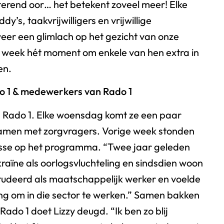
sterend oor… het betekent zoveel meer! Elke
’s, taakvrijwilligers en vrijwillige
er een glimlach op het gezicht van onze
e week hét moment om enkele van hen extra in
en.
ado 1 & medewerkers van Rado 1
 bij Rado 1. Elke woensdag komt ze een paar
samen met zorgvragers. Vorige week stonden
sse op het programma. “Twee jaar geleden
kraïne als oorlogsvluchteling en sindsdien woon
estudeerd als maatschappelijk werker en voelde
ang om in die sector te werken.” Samen bakken
ado 1 doet Lizzy deugd. “Ik ben zo blij