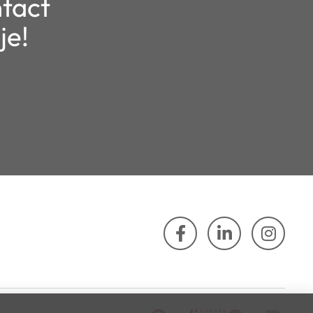
ntact
je!