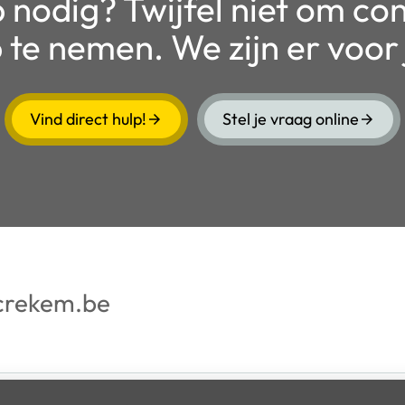
 nodig? Twijfel niet om co
 te nemen. We zijn er voor 
Vind direct hulp!
Stel je vraag online
crekem.be