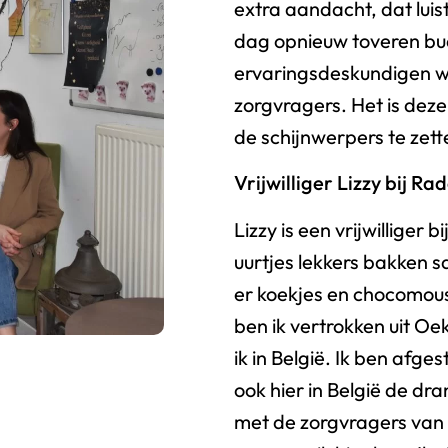
extra aandacht, dat lui
dag opnieuw toveren buddy
ervaringsdeskundigen we
zorgvragers. Het is dez
de schijnwerpers te zett
Vrijwilliger Lizzy bij R
Lizzy is een vrijwilliger
uurtjes lekkers bakken 
er koekjes en chocomou
ben ik vertrokken uit Oe
ik in België. Ik ben afg
ook hier in België de dr
met de zorgvragers van R