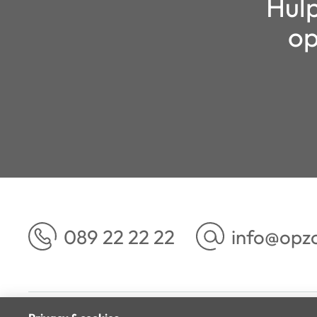
Hulp
op
089 22 22 22
info@opz