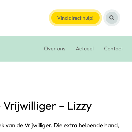
Vind direct hulp!
Over ons
Actueel
Contact
rijwilliger – Lizzy
 van de Vrijwilliger. Die extra helpende hand,