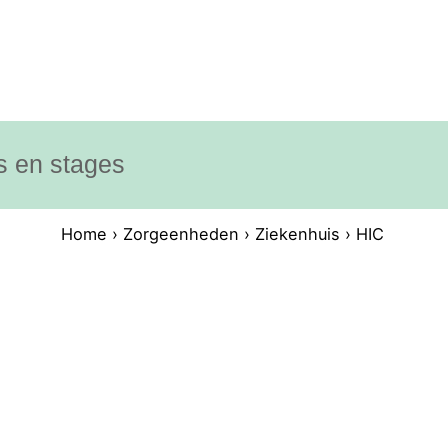
s en stages
Home
›
Zorgeenheden
›
Ziekenhuis
›
HIC