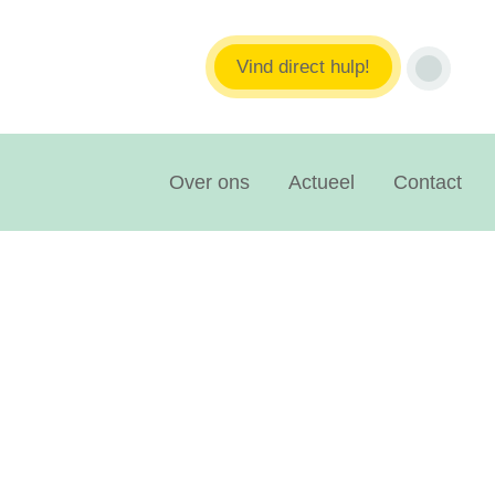
Vind direct hulp!
Over ons
Actueel
Contact