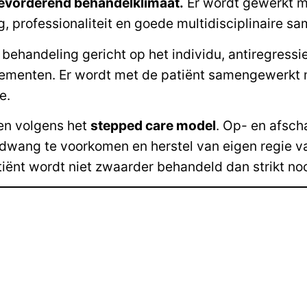
evorderend behandelklimaat.
Er wordt gewerkt me
, professionaliteit en goede multidisciplinaire s
 behandeling gericht op het individu, antiregressi
nelementen. Er wordt met de patiënt samengewerkt
e.
en volgens het
stepped care model
. Op- en afsch
n dwang te voorkomen en herstel van eigen regie v
iënt wordt niet zwaarder behandeld dan strikt noo