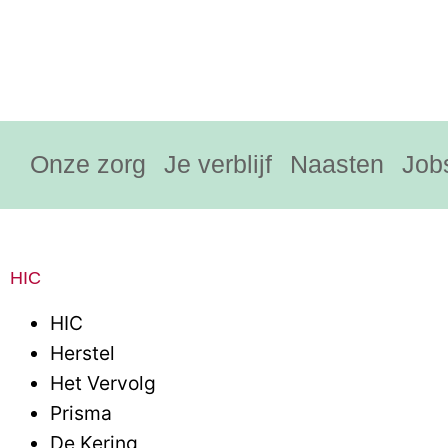
Onze zorg
Je verblijf
Naasten
Job
HIC
HIC
Herstel
Het Vervolg
Prisma
De Kering